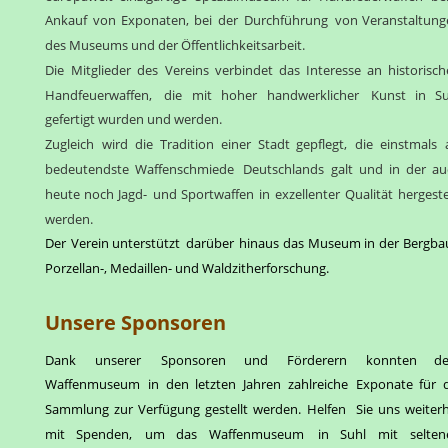
Ankauf
von
Exponaten,
bei
der
Durchführung
von
Veranstaltung
des Museums und der Öffentlichkeitsarbeit. 
Die
Mitglieder
des
Vereins
verbindet
das
Interesse
an
historisch
Handfeuerwaffen,
die
mit
hoher
handwerklicher
Kunst
in
Su
gefertigt wurden und werden.
Zugleich
wird
die
Tradition
einer
Stadt
gepflegt,
die
einstmals
bedeutendste
Waffenschmiede
Deutschlands
galt
und
in
der
au
heute
noch
Jagd-
und
Sportwaffen
in
exzellenter
Qualität
hergestel
werden. 
Der
Verein
unterstützt
darüber
hinaus
das
Museum
in
der
Bergbau
Porzellan-, Medaillen- und Waldzitherforschung.
Unsere Sponsoren
Dank
unserer
Sponsoren
und
Förderern
konnten
d
Waffenmuseum
in
den
letzten
Jahren
zahlreiche
Exponate
für
Sammlung
zur
Verfügung
gestellt
werden.
Helfen
Sie
uns
weiterh
mit
Spenden,
um
das
Waffenmuseum
in
Suhl
mit
selten