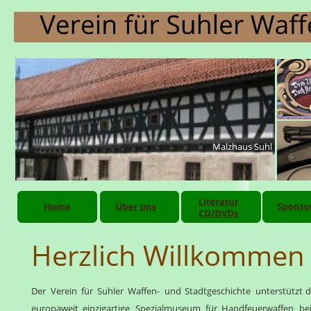
Malzhaus Suhl
Herzlich Willkommen
Der
Verein
für
Suhler
Waffen-
und
Stadtgeschichte
unterstützt
d
europaweit
einzigartige
Spezialmuseum
für
Handfeuerwaffen
be